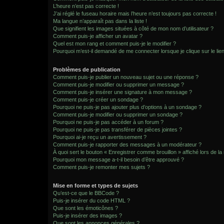
L’heure n’est pas correcte !
J’ai réglé le fuseau horaire mais l’heure n’est toujours pas correcte !
Ma langue n’apparaît pas dans la liste !
Que signifient les images situées à côté de mon nom d’utilisateur ?
Comment puis-je afficher un avatar ?
Quel est mon rang et comment puis-je le modifier ?
Pourquoi m’est-il demandé de me connecter lorsque je clique sur le lien 
Problèmes de publication
Comment puis-je publier un nouveau sujet ou une réponse ?
Comment puis-je modifier ou supprimer un message ?
Comment puis-je insérer une signature à mon message ?
Comment puis-je créer un sondage ?
Pourquoi ne puis-je pas ajouter plus d’options à un sondage ?
Comment puis-je modifier ou supprimer un sondage ?
Pourquoi ne puis-je pas accéder à un forum ?
Pourquoi ne puis-je pas transférer de pièces jointes ?
Pourquoi ai-je reçu un avertissement ?
Comment puis-je rapporter des messages à un modérateur ?
À quoi sert le bouton « Enregistrer comme brouillon » affiché lors de la 
Pourquoi mon message a-t-il besoin d’être approuvé ?
Comment puis-je remonter mes sujets ?
Mise en forme et types de sujets
Qu’est-ce que le BBCode ?
Puis-je insérer du code HTML ?
Que sont les émoticônes ?
Puis-je insérer des images ?
Que sont les annonces générales ?