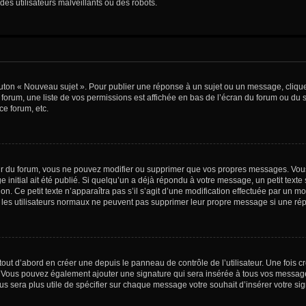
es utilisateurs malveillants ou des robots.
outon « Nouveau sujet ». Pour publier une réponse à un sujet ou un message, cliqu
 forum, une liste de vos permissions est affichée en bas de l’écran du forum ou du
ce forum, etc.
r du forum, vous ne pouvez modifier ou supprimer que vos propres messages. Vou
 initial ait été publié. Si quelqu’un a déjà répondu à votre message, un petit text
ion. Ce petit texte n’apparaîtra pas s’il s’agit d’une modification effectuée par un 
ue les utilisateurs normaux ne peuvent pas supprimer leur propre message si une ré
ut d’abord en créer une depuis le panneau de contrôle de l’utilisateur. Une fois c
ure. Vous pouvez également ajouter une signature qui sera insérée à tous vos mess
 vous sera plus utile de spécifier sur chaque message votre souhait d’insérer votre si