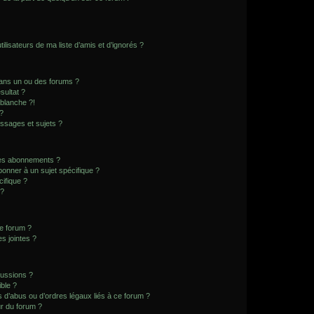
lisateurs de ma liste d’amis et d’ignorés ?
ans un ou des forums ?
sultat ?
blanche ?!
?
ssages et sujets ?
t les abonnements ?
onner à un sujet spécifique ?
ifique ?
 ?
ce forum ?
s jointes ?
cussions ?
ible ?
 d’abus ou d’ordres légaux liés à ce forum ?
r du forum ?