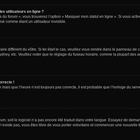
s utilisateurs en ligne ?
s du forum », vous trouverez l’option « Masquer mon statut en ligne ». Si vous activ
é comme étant un utilisateur invisible.
aire différent du vôtre. Si tel était le cas, veuillez vous rendre dans le panneau de co
ey, etc. Veuillez noter que le réglage du fuseau horaire, comme la plupart des autr
orrecte !
 mais que l’heure n’est toujours pas correcte, il est probable que l’horloge du serve
orum, soit le logiciel n’a pas encore été traduit dans votre langue. Essayez de deman
 n’existe pas, vous êtes libre de vous porter volontaire et commencer une nouvelle t