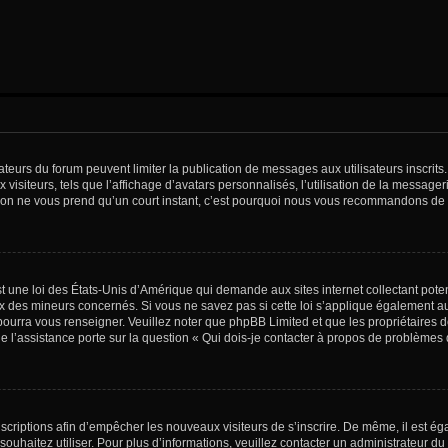
trateurs du forum peuvent limiter la publication de messages aux utilisateurs inscri
visiteurs, tels que l’affichage d’avatars personnalisés, l’utilisation de la messager
ription ne vous prend qu’un court instant, c’est pourquoi nous vous recommandons de l
t une loi des États-Unis d’Amérique qui demande aux sites internet collectant pot
 des mineurs concernés. Si vous ne savez pas si cette loi s’applique également au
 pourra vous renseigner. Veuillez noter que phpBB Limited et que les propriétaires
ue l’assistance porte sur la question « Qui dois-je contacter à propos de problèmes 
inscriptions afin d’empêcher les nouveaux visiteurs de s’inscrire. De même, il est é
s souhaitez utiliser. Pour plus d’informations, veuillez contacter un administrateur du