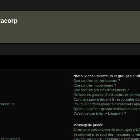
tacorp
Niveaux des utilisateurs et groupes d’uti
Que sont les administrateurs ?
Que sont les modérateurs ?
Que sont les groupes d’utilisateurs ?
Où sont les groupes d’utilisateurs et commen
Comment puis-je devenir le responsable d’un
nnecter ?!
Pourquoi certains groupes d’utilisateurs app
Qu’est-ce qu’un « groupe d’utilisateurs par 
Qu’est-ce que le lien « L’équipe » ?
Messagerie privée
Je ne peux pas envoyer de messages privé
Je continue à recevoir des messages privés 
urs en ligne ?
J’ai reçu un courrier électronique indésirabl