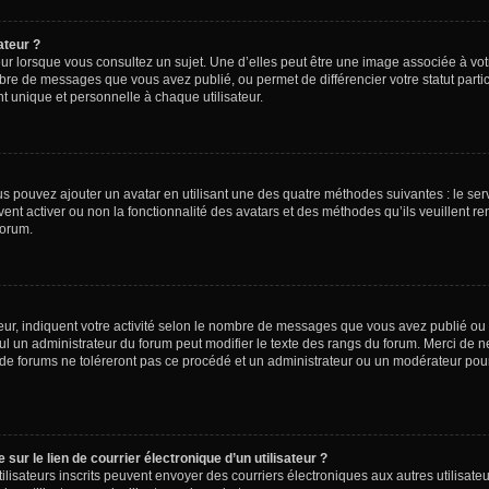
ateur ?
ur lorsque vous consultez un sujet. Une d’elles peut être une image associée à vo
mbre de messages que vous avez publié, ou permet de différencier votre statut parti
 unique et personnelle à chaque utilisateur.
ous pouvez ajouter un avatar en utilisant une des quatre méthodes suivantes : le serv
ent activer ou non la fonctionnalité des avatars et des méthodes qu’ils veuillent ren
forum.
ur, indiquent votre activité selon le nombre de messages que vous avez publié ou id
eul un administrateur du forum peut modifier le texte des rangs du forum. Merci de 
de forums ne toléreront pas ce procédé et un administrateur ou un modérateur pou
ur le lien de courrier électronique d’un utilisateur ?
s utilisateurs inscrits peuvent envoyer des courriers électroniques aux autres utili