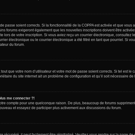
t de passe soient corrects. Si la fonctionnalité de la COPPA est activée et que vous 
ains forums exigeront également que les nouvelles inscriptions doivent être activée
te lors de votre inscription. Si vous aviez reçu un courrier électronique, consultez l
r électronique ou le courrier électronique a été filtré en tant que pourriel. Si vo
rateur du forum.
out que votre nom d’utilisateur et votre mot de passe soient corrects. Si tel est le
iétaire du site internet ait un problème de configuration et qu’il soit nécessaire de l
 plus me connecter ?!
votre compte pour une quelconque raison. De plus, beaucoup de forums suppriment pér
 nouveau et essayez de participer plus activement aux discussions du forum.
 récupéré, il peut facilement être réinitialisé. Veuillez vous rendre sur la page de