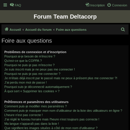
FAQ
Inscription
Connexion
Forum Team Deltacorp
R
Accueil
Accueil du forum
Foire aux questions
e
Foire aux questions
c
h
Problèmes de connexion et d’inscription
Pourquoi ai-je besoin de m’inscrire ?
e
Qu’est-ce que la COPPA ?
r
Pourquoi ne puis-je pas m’inscrire ?
Je suis inscrit mais je ne peux pas me connecter !
c
Pourquoi ne puis-je pas me connecter ?
Je m’étais déjà inscrit par le passé mais ne peux à présent plus me connecter ?!
h
J’ai perdu mon mot de passe !
e
Pourquoi suis-je déconnecté automatiquement ?
À quoi sert « Supprimer les cookies » ?
r
Préférences et paramètres des utilisateurs
Comment puis-je modifier mes paramètres ?
Comment puis-je masquer mon nom d’utilisateur de la liste des utilisateurs en ligne ?
L’heure n’est pas correcte !
J’ai réglé le fuseau horaire mais l’heure n’est toujours pas correcte !
Ma langue n’apparaît pas dans la liste !
Que signifient les images situées à côté de mon nom d’utilisateur ?