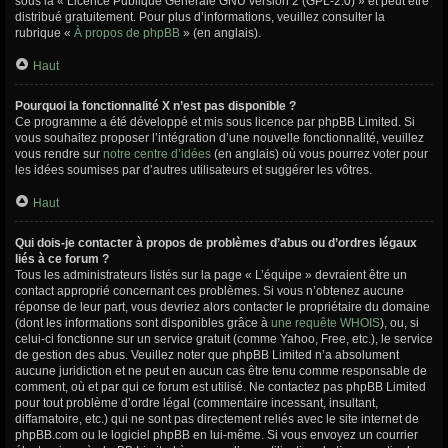
sous la « Licence Publique Générale GNU version 2 (GPL-2.0) » et peut être
distribué gratuitement. Pour plus d’informations, veuillez consulter la
rubrique «
À propos de phpBB
» (en anglais).
Haut
Pourquoi la fonctionnalité X n’est pas disponible ?
Ce programme a été développé et mis sous licence par phpBB Limited. Si
vous souhaitez proposer l’intégration d’une nouvelle fonctionnalité, veuillez
vous rendre sur
notre centre d’idées
(en anglais) où vous pourrez voter pour
les idées soumises par d’autres utilisateurs et suggérer les vôtres.
Haut
Qui dois-je contacter à propos de problèmes d’abus ou d’ordres légaux
liés à ce forum ?
Tous les administrateurs listés sur la page « L’équipe » devraient être un
contact approprié concernant ces problèmes. Si vous n’obtenez aucune
réponse de leur part, vous devriez alors contacter le propriétaire du domaine
(dont les informations sont disponibles grâce à
une requête WHOIS
), ou, si
celui-ci fonctionne sur un service gratuit (comme Yahoo, Free, etc.), le service
de gestion des abus. Veuillez noter que phpBB Limited n’a absolument
aucune juridiction et ne peut en aucun cas être tenu comme responsable de
comment, où et par qui ce forum est utilisé. Ne contactez pas phpBB Limited
pour tout problème d’ordre légal (commentaire incessant, insultant,
diffamatoire, etc.) qui ne sont pas directement reliés avec le site internet de
phpBB.com ou le logiciel phpBB en lui-même. Si vous envoyez un courrier