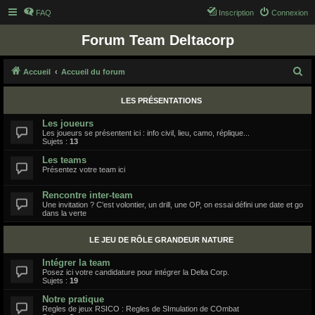
FAQ
Inscription
Connexion
Forum Team Deltacorp
R
Accueil
Accueil du forum
e
LES PRÉSENTATIONS
c
h
Les joueurs
Les joueurs se présentent ici : info civil, lieu, camo, réplique...
e
Sujets :
13
r
Les teams
Présentez votre team ici
c
h
Rencontre inter-team
Une invitation ? C'est volontier, un drill, une OP, on essai défini une date et go
e
dans la verte
r
LE JEU DE RÔLE GRANDEUR NATURE
Intégrer la team
Posez ici votre candidature pour intégrer la Delta Corp.
Sujets :
19
Notre pratique
Regles de jeux RSICO : Regles de SImulation de COmbat