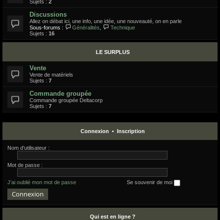
Sujets :
2
Discussions
Allez on débat ici, une info, une idée, une nouveauté, on en parle
Sous-forums :
Généralités
,
Technique
Sujets :
16
LE SURPLUS
Vente
Vente de matériels
Sujets :
7
Commande groupée
Commande groupée Deltacorp
Sujets :
7
Connexion
•
Inscription
Nom d’utilisateur :
Mot de passe :
J’ai oublié mon mot de passe
Se souvenir de moi
Qui est en ligne ?