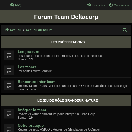
FAQ
Inscription
Connexion
Forum Team Deltacorp
R
Accueil
Accueil du forum
e
LES PRÉSENTATIONS
c
h
Les joueurs
Les joueurs se présentent ici : info civil, lieu, camo, réplique...
e
Sujets :
13
r
Les teams
Présentez votre team ici
c
h
Rencontre inter-team
Une invitation ? C'est volontier, un drill, une OP, on essai défini une date et go
e
dans la verte
r
LE JEU DE RÔLE GRANDEUR NATURE
Intégrer la team
Posez ici votre candidature pour intégrer la Delta Corp.
Sujets :
19
Notre pratique
Regles de jeux RSICO : Regles de SImulation de COmbat