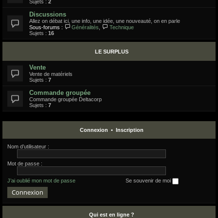
Sujets :
2
Discussions
Allez on débat ici, une info, une idée, une nouveauté, on en parle
Sous-forums :
Généralités
,
Technique
Sujets :
16
LE SURPLUS
Vente
Vente de matériels
Sujets :
7
Commande groupée
Commande groupée Deltacorp
Sujets :
7
Connexion
•
Inscription
Nom d’utilisateur :
Mot de passe :
J’ai oublié mon mot de passe
Se souvenir de moi
Qui est en ligne ?