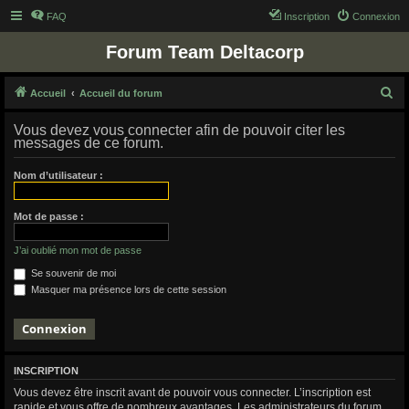
FAQ
Inscription
Connexion
Forum Team Deltacorp
R
Accueil
Accueil du forum
e
Vous devez vous connecter afin de pouvoir citer les
c
messages de ce forum.
h
Nom d’utilisateur :
e
r
Mot de passe :
c
h
J’ai oublié mon mot de passe
e
Se souvenir de moi
Masquer ma présence lors de cette session
r
INSCRIPTION
Vous devez être inscrit avant de pouvoir vous connecter. L’inscription est
rapide et vous offre de nombreux avantages. Les administrateurs du forum