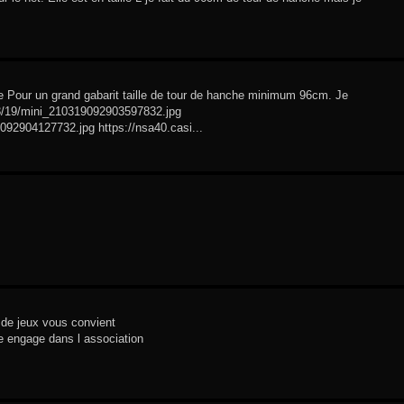
ge Pour un grand gabarit taille de tour de hanche minimum 96cm. Je
3/19/mini_210319092903597832.jpg
92904127732.jpg https://nsa40.casi...
e de jeux vous convient
re engage dans l association