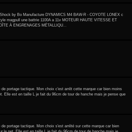
il Shock by Bo Manufacture DYNAMICS M4 BAW-R - COYOTE LONEX c
tyle magpull une battrie 1100A a 11v MOTEUR HAUTE VITESSE ET
 BOÎTE À ENGRENAGES MÉTALLIQU...
 de portage tactique. Mon choix c'est arrêt cette marque car bien moins
t. Elle est en taille L je fait du 96cm de tour de hanche mais je pense que
 de portage tactique. Mon choix s'est arrêté sur cette marque car bien
 le net. Elle est en taille L je fait du 96cm de tour de hanche mais je