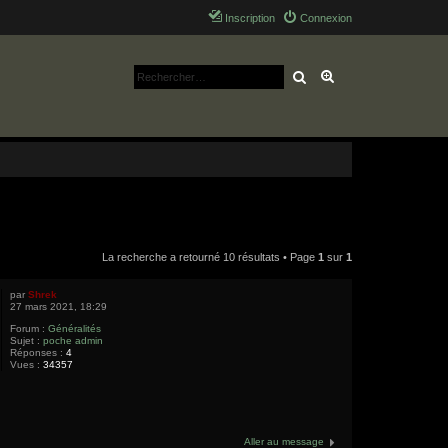
Inscription
Connexion
Rechercher
Recherche avancé
La recherche a retourné 10 résultats • Page
1
sur
1
par
Shrek
27 mars 2021, 18:29
Forum :
Généralités
Sujet :
poche admin
Réponses :
4
Vues :
34357
Aller au message