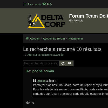
Raccourcis
FAQ
Forum Team Del
GN / Airsoft
Accueil
Accueil du forum
Rechercher
La recherche a retourné 10 résultats
Aller sur la recherche avancée
Rechercher
Recherche avancée
Re: poche admin
James
a écrit :
↑
Perso j'ai bloc note, boussole, carré de report et stylo f
Pour la carte je fais souvent comme Kiwix, porte carte auto
carte/doc sur l'avant bras pour carte réduite et autres infos
ideme