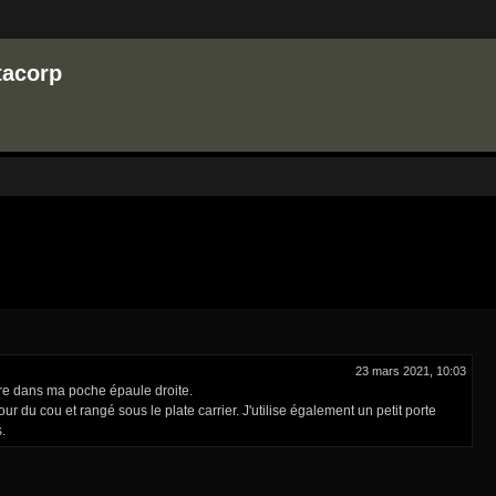
tacorp
23 mars 2021, 10:03
eutre dans ma poche épaule droite.
ur du cou et rangé sous le plate carrier. J'utilise également un petit porte
.