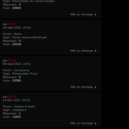
Sujet :
Présentation du ceinture krydex
Réponses :
3
Vues :
23893
Aller au message
par
Shrek
19 mars 2021, 20:22
Forum :
Vente
Sujet :
Vente ceinture Blackhawk
Réponses :
3
Vues :
25029
Aller au message
par
Shrek
08 mars 2021, 14:51
Forum :
Les joueurs
Sujet :
Présentation Torus
Réponses :
6
Vues :
33560
Aller au message
par
Shrek
13 févr. 2021, 20:19
Forum :
Intégrer la team
Sujet :
intégration
Réponses :
1
Vues :
13651
Aller au message