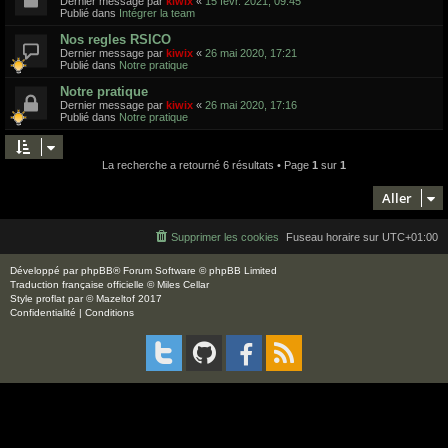
Dernier message par
kiwix
«
15 févr. 2021, 09:45
Publié dans
Intégrer la team
Nos regles RSICO
Dernier message par
kiwix
«
26 mai 2020, 17:21
Publié dans
Notre pratique
Notre pratique
Dernier message par
kiwix
«
26 mai 2020, 17:16
Publié dans
Notre pratique
La recherche a retourné 6 résultats • Page
1
sur
1
Aller
Supprimer les cookies
Fuseau horaire sur
UTC+01:00
Développé par
phpBB
® Forum Software © phpBB Limited
Traduction française officielle
©
Miles Cellar
Style
proflat
par ©
Mazeltof
2017
Confidentialité
|
Conditions