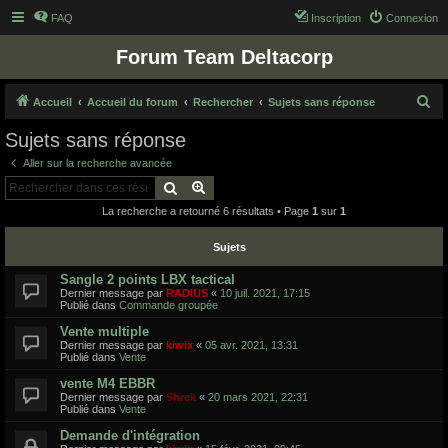
FAQ
Inscription
Connexion
Forum Team Deltacorp
R
Accueil
Accueil du forum
Rechercher
Sujets sans réponse
e
Sujets sans réponse
c
Aller sur la recherche avancée
h
Rechercher
Recherche avancée
e
La recherche a retourné 6 résultats • Page
1
sur
1
r
c
Sujets
h
Sangle 2 points LBX tactical
Dernier message par
RADIUS
«
10 juil. 2021, 17:15
e
Publié dans
Commande groupée
r
Vente multiple
Dernier message par
kiwix
«
05 avr. 2021, 13:31
Publié dans
Vente
vente M4 EBBR
Dernier message par
Shrek
«
20 mars 2021, 22:31
Publié dans
Vente
Demande d'intégration