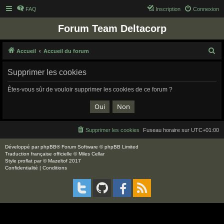
FAQ
Inscription
Connexion
Forum Team Deltacorp
R
Accueil
Accueil du forum
e
Supprimer les cookies
c
h
Êtes-vous sûr de vouloir supprimer les cookies de ce forum ?
e
r
c
Supprimer les cookies
Fuseau horaire sur
UTC+01:00
h
e
Développé par
phpBB
® Forum Software © phpBB Limited
Traduction française officielle
©
Miles Cellar
r
Style
proflat
par ©
Mazeltof
2017
Confidentialité
|
Conditions