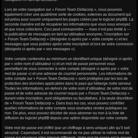
Lors de votre navigation sur « Forum Team Deltacorp », nous pouvons
également créer une quatrième sorte de cookies, externes au document qui
est prévu pour couvrir uniquement les pages créées par le logiciel phpBB. La
seconde manière est de récupérer les informations que vous nous envoyez
et que nous collectons. Ceci peut correspondre — mais n’est pas limité à —
la publication de messages en tant qu’utilisateur anonyme, l’inscription sur
« Forum Team Deltacorp » (désignée ci-après par « votre compte ») et les
messages que vous publiez après votre inscription et lors de votre connexion
(désignés ci-après par « vos messages »).
Votre compte contiendra au minimum un identifiant unique (désigné ci-après
par « votre nom d’utilisateur ») et un mot de passe personnel vous
permettant de vous connecter à votre compte (désigné ci-après par « votre
mot de passe ») et une adresse de courriel personnelle. Les informations de
votre compte sur « Forum Team Deltacorp » sont protégées par les lois de
protection des données applicables dans le pays qui héberge notre serveur.
Toutes les informations, en-dehors de votre nom d’utilisateur, de votre mot de
passe et de votre adresse de courriel requis par « Forum Team Deltacorp »
durant votre inscription, sont obligatoires ou facultatives, à la seule discrétion
de « Forum Team Deltacorp ». Dans tous les cas, vous pouvez contrôler
quelles informations de votre compte vous souhaitez rendre publiques ou
non. De plus, vous pouvez décider de vous abonner ou non à la liste de
diffusion du logiciel phpBB depuis une option disponible sur votre compte.
Votre mot de passe est chiffré (par un chiffrage à sens unique) afin qu’il soit
sécurisé. Cependant, il est recommandé de ne pas utiliser le même mot de
passe sur plusieurs sites internet différents. Votre mot de passe est le moyen