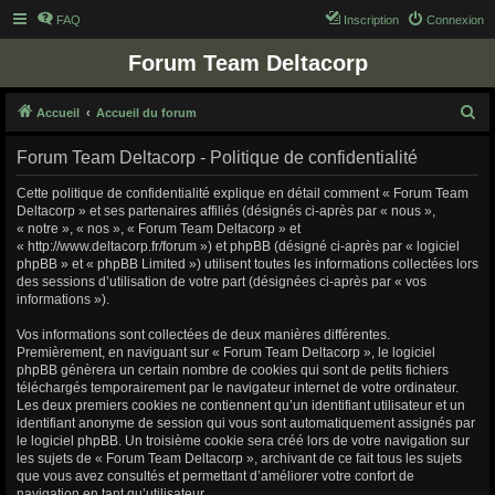
FAQ
Inscription
Connexion
Forum Team Deltacorp
R
Accueil
Accueil du forum
e
Forum Team Deltacorp - Politique de confidentialité
c
h
Cette politique de confidentialité explique en détail comment « Forum Team
Deltacorp » et ses partenaires affiliés (désignés ci-après par « nous »,
e
« notre », « nos », « Forum Team Deltacorp » et
r
« http://www.deltacorp.fr/forum ») et phpBB (désigné ci-après par « logiciel
phpBB » et « phpBB Limited ») utilisent toutes les informations collectées lors
c
des sessions d’utilisation de votre part (désignées ci-après par « vos
h
informations »).
e
Vos informations sont collectées de deux manières différentes.
r
Premièrement, en naviguant sur « Forum Team Deltacorp », le logiciel
phpBB génèrera un certain nombre de cookies qui sont de petits fichiers
téléchargés temporairement par le navigateur internet de votre ordinateur.
Les deux premiers cookies ne contiennent qu’un identifiant utilisateur et un
identifiant anonyme de session qui vous sont automatiquement assignés par
le logiciel phpBB. Un troisième cookie sera créé lors de votre navigation sur
les sujets de « Forum Team Deltacorp », archivant de ce fait tous les sujets
que vous avez consultés et permettant d’améliorer votre confort de
navigation en tant qu’utilisateur.