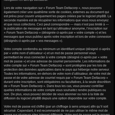
Lors de votre navigation sur « Forum Team Deltacorp », nous pouvons
également créer une quatrième sorte de cookies, externes au document qui
est prévu pour couvrir uniquement les pages créées par le logiciel phpBB. La
seconde manière est de récupérer les informations que vous nous envoyez
et que nous collectons. Ceci peut correspondre — mais n’est pas limité à —
la publication de messages en tant qu’utilisateur anonyme, l’inscription sur
« Forum Team Deltacorp » (désignée ci-après par « votre compte ») et les
messages que vous publiez après votre inscription et lors de votre connexion
(désignés ci-après par « vos messages »).
Votre compte contiendra au minimum un identifiant unique (désigné ci-après
par « votre nom d’utilisateur ») et un mot de passe personnel vous
permettant de vous connecter à votre compte (désigné ci-après par « votre
mot de passe ») et une adresse de courriel personnelle. Les informations de
votre compte sur « Forum Team Deltacorp » sont protégées par les lois de
protection des données applicables dans le pays qui héberge notre serveur.
Toutes les informations, en-dehors de votre nom d’utilisateur, de votre mot de
passe et de votre adresse de courriel requis par « Forum Team Deltacorp »
durant votre inscription, sont obligatoires ou facultatives, à la seule discrétion
de « Forum Team Deltacorp ». Dans tous les cas, vous pouvez contrôler
quelles informations de votre compte vous souhaitez rendre publiques ou
non. De plus, vous pouvez décider de vous abonner ou non à la liste de
diffusion du logiciel phpBB depuis une option disponible sur votre compte.
Votre mot de passe est chiffré (par un chiffrage à sens unique) afin qu’il soit
sécurisé. Cependant, il est recommandé de ne pas utiliser le même mot de
passe sur plusieurs sites internet différents. Votre mot de passe est le moyen