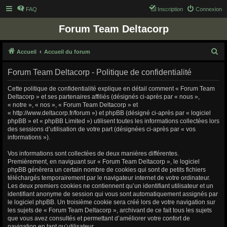
FAQ
Inscription
Connexion
Forum Team Deltacorp
R
Accueil
Accueil du forum
e
Forum Team Deltacorp - Politique de confidentialité
c
h
Cette politique de confidentialité explique en détail comment « Forum Team
Deltacorp » et ses partenaires affiliés (désignés ci-après par « nous »,
e
« notre », « nos », « Forum Team Deltacorp » et
r
« http://www.deltacorp.fr/forum ») et phpBB (désigné ci-après par « logiciel
phpBB » et « phpBB Limited ») utilisent toutes les informations collectées lors
c
des sessions d’utilisation de votre part (désignées ci-après par « vos
h
informations »).
e
Vos informations sont collectées de deux manières différentes.
r
Premièrement, en naviguant sur « Forum Team Deltacorp », le logiciel
phpBB génèrera un certain nombre de cookies qui sont de petits fichiers
téléchargés temporairement par le navigateur internet de votre ordinateur.
Les deux premiers cookies ne contiennent qu’un identifiant utilisateur et un
identifiant anonyme de session qui vous sont automatiquement assignés par
le logiciel phpBB. Un troisième cookie sera créé lors de votre navigation sur
les sujets de « Forum Team Deltacorp », archivant de ce fait tous les sujets
que vous avez consultés et permettant d’améliorer votre confort de
navigation en tant qu’utilisateur.