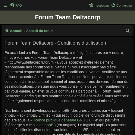
FAQ
Inscription
Connexion
Forum Team Deltacorp
R
Accueil
Accueil du forum
e
Forum Team Deltacorp - Conditions d’utilisation
c
h
En accédant à « Forum Team Deltacorp » (désigné ci-après par « nous »,
« notre », « nos », « Forum Team Deltacorp » et
e
« http://www.deltacorp.fr/forum »), vous acceptez d’être légalement
r
responsable des conditions suivantes. Si vous n’acceptez pas d’être
légalement responsable de toutes les conditions suivantes, veuillez ne pas
c
utiliser et accéder à « Forum Team Deltacorp ». Nous pouvons modifier ces
h
conditions à n’importe quel moment et nous essaierons de vous informer de
ces modifications, bien que nous vous conseillons de vérifier régulièrement
e
par vous-même. En effet, si vous continuez à participer à « Forum Team
r
Deltacorp » après que des modifications aient été effectuées, vous acceptez
d’être légalement responsable des conditions modifiées et mises à jour.
Nos forums sont développés par phpBB (désignés ci-après par « logiciel
phpBB » et « phpBB Limited ») qui est un logiciel de forum de discussions
déclaré sous la «
licence publique générale GNU 2.0
» et qui peut être
téléchargé sur
le site de phpBB
(en anglais). Le logiciel phpBB a pour seul
but de faciliter les discussions sur internet et phpBB Limited ne peut en
aucun cas être tenu comme responsable de la conduite et du contenu que