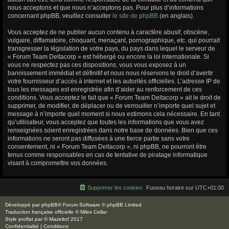
nous acceptons et que nous n’acceptons pas. Pour plus d’informations
concernant phpBB, veuillez consulter
le site de phpBB
(en anglais).
Vous acceptez de ne publier aucun contenu à caractère abusif, obscène,
vulgaire, diffamatoire, choquant, menaçant, pornographique, etc. qui pourrait
transgresser la législation de votre pays, du pays dans lequel le serveur de
« Forum Team Deltacorp » est hébergé ou encore la loi internationale. Si
vous ne respectez pas ces dispositions, vous vous exposez à un
bannissement immédiat et définitif et nous nous réservons le droit d’avertir
votre fournisseur d’accès à internet et les autorités officielles. L’adresse IP de
tous les messages est enregistrée afin d’aider au renforcement de ces
conditions. Vous acceptez le fait que « Forum Team Deltacorp » ait le droit de
supprimer, de modifier, de déplacer ou de verrouiller n’importe quel sujet et
message à n’importe quel moment si nous estimons cela nécessaire. En tant
qu’utilisateur, vous acceptez que toutes les informations que vous avez
renseignées soient enregistrées dans notre base de données. Bien que ces
informations ne seront pas diffusées à une tierce partie sans votre
consentement, ni « Forum Team Deltacorp », ni phpBB, ne pourront être
tenus comme responsables en cas de tentative de piratage informatique
visant à compromettre vos données.
Supprimer les cookies
Fuseau horaire sur
UTC+01:00
Développé par
phpBB
® Forum Software © phpBB Limited
Traduction française officielle
©
Miles Cellar
Style
proflat
par ©
Mazeltof
2017
Confidentialité
|
Conditions