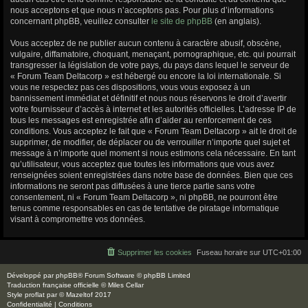
nous acceptons et que nous n’acceptons pas. Pour plus d’informations
concernant phpBB, veuillez consulter
le site de phpBB
(en anglais).
Vous acceptez de ne publier aucun contenu à caractère abusif, obscène,
vulgaire, diffamatoire, choquant, menaçant, pornographique, etc. qui pourrait
transgresser la législation de votre pays, du pays dans lequel le serveur de
« Forum Team Deltacorp » est hébergé ou encore la loi internationale. Si
vous ne respectez pas ces dispositions, vous vous exposez à un
bannissement immédiat et définitif et nous nous réservons le droit d’avertir
votre fournisseur d’accès à internet et les autorités officielles. L’adresse IP de
tous les messages est enregistrée afin d’aider au renforcement de ces
conditions. Vous acceptez le fait que « Forum Team Deltacorp » ait le droit de
supprimer, de modifier, de déplacer ou de verrouiller n’importe quel sujet et
message à n’importe quel moment si nous estimons cela nécessaire. En tant
qu’utilisateur, vous acceptez que toutes les informations que vous avez
renseignées soient enregistrées dans notre base de données. Bien que ces
informations ne seront pas diffusées à une tierce partie sans votre
consentement, ni « Forum Team Deltacorp », ni phpBB, ne pourront être
tenus comme responsables en cas de tentative de piratage informatique
visant à compromettre vos données.
Supprimer les cookies
Fuseau horaire sur
UTC+01:00
Développé par
phpBB
® Forum Software © phpBB Limited
Traduction française officielle
©
Miles Cellar
Style
proflat
par ©
Mazeltof
2017
Confidentialité
|
Conditions