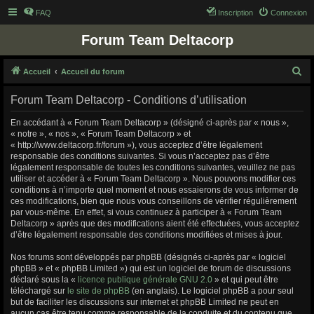
FAQ
Inscription
Connexion
Forum Team Deltacorp
R
Accueil
Accueil du forum
e
Forum Team Deltacorp - Conditions d’utilisation
c
h
En accédant à « Forum Team Deltacorp » (désigné ci-après par « nous »,
« notre », « nos », « Forum Team Deltacorp » et
e
« http://www.deltacorp.fr/forum »), vous acceptez d’être légalement
r
responsable des conditions suivantes. Si vous n’acceptez pas d’être
légalement responsable de toutes les conditions suivantes, veuillez ne pas
c
utiliser et accéder à « Forum Team Deltacorp ». Nous pouvons modifier ces
h
conditions à n’importe quel moment et nous essaierons de vous informer de
ces modifications, bien que nous vous conseillons de vérifier régulièrement
e
par vous-même. En effet, si vous continuez à participer à « Forum Team
r
Deltacorp » après que des modifications aient été effectuées, vous acceptez
d’être légalement responsable des conditions modifiées et mises à jour.
Nos forums sont développés par phpBB (désignés ci-après par « logiciel
phpBB » et « phpBB Limited ») qui est un logiciel de forum de discussions
déclaré sous la «
licence publique générale GNU 2.0
» et qui peut être
téléchargé sur
le site de phpBB
(en anglais). Le logiciel phpBB a pour seul
but de faciliter les discussions sur internet et phpBB Limited ne peut en
aucun cas être tenu comme responsable de la conduite et du contenu que