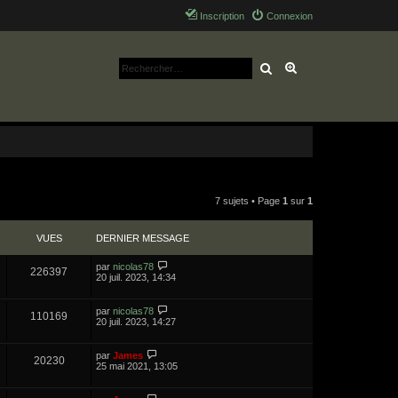
Inscription
Connexion
Rechercher
Recherche avancé
7 sujets • Page
1
sur
1
VUES
DERNIER MESSAGE
par
nicolas78
226397
20 juil. 2023, 14:34
par
nicolas78
110169
20 juil. 2023, 14:27
par
James
20230
25 mai 2021, 13:05