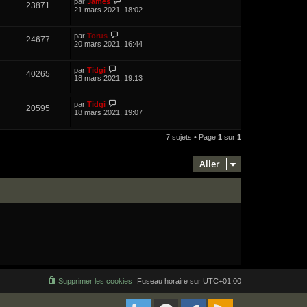
par
James
23871
21 mars 2021, 18:02
par
Torus
24677
20 mars 2021, 16:44
par
Tidgi
40265
18 mars 2021, 19:13
par
Tidgi
20595
18 mars 2021, 19:07
7 sujets • Page
1
sur
1
Aller
Supprimer les cookies
Fuseau horaire sur
UTC+01:00