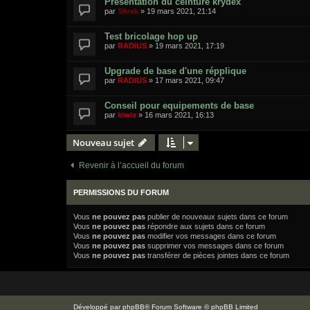
Présentation du ceinture krydex
par
Shrek
»
19 mars 2021, 21:14
Test bricolage hop up
par
RADIUS
»
19 mars 2021, 17:19
Upgrade de base d'une répplique
par
RADIUS
»
17 mars 2021, 09:47
Conseil pour equipements de base
par
kiwix
»
16 mars 2021, 16:13
Nouveau sujet
Revenir à l’accueil du forum
PERMISSIONS DU FORUM
Vous
ne pouvez pas
publier de nouveaux sujets dans ce forum
Vous
ne pouvez pas
répondre aux sujets dans ce forum
Vous
ne pouvez pas
modifier vos messages dans ce forum
Vous
ne pouvez pas
supprimer vos messages dans ce forum
Vous
ne pouvez pas
transférer de pièces jointes dans ce forum
Développé par
phpBB
® Forum Software © phpBB Limited