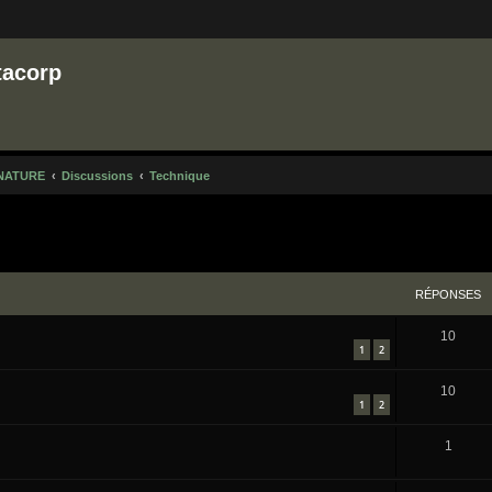
tacorp
NATURE
Discussions
Technique
cher
cherche avancée
RÉPONSES
10
1
2
10
1
2
1