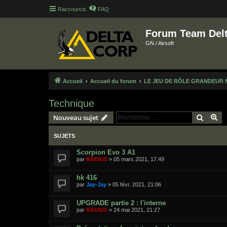
Raccourcis
FAQ
Forum Team Del
GN / Airsoft
Accueil
Accueil du forum
LE JEU DE RÔLE GRANDEUR 
Technique
Recher
Re
Nouveau sujet
SUJETS
Scorpion Evo 3 A1
par
RADIUS
»
05 mars 2021, 17:49
hk 416
par
Jay-Jay
»
05 févr. 2021, 21:06
UPGRADE partie 2 : l'interne
par
RADIUS
»
24 mai 2021, 21:27