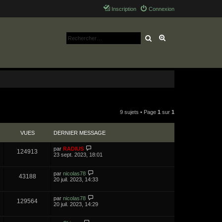
Inscription
Connexion
Rechercher
Recherche avancé
9 sujets • Page
1
sur
1
VUES
DERNIER MESSAGE
par
RADIUS
124913
23 sept. 2023, 18:01
par
nicolas78
43188
20 juil. 2023, 14:33
par
nicolas78
129564
20 juil. 2023, 14:29