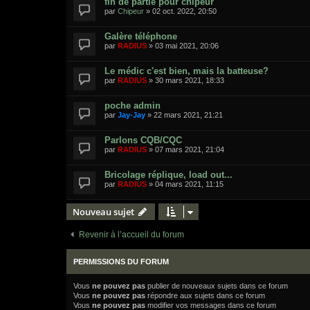
fin de partie pour chipeur
par
Chipeur
»
02 oct. 2022, 20:50
Galère téléphone
par
RADIUS
»
03 mai 2021, 20:06
Le médic c'est bien, mais la batteuse?
par
RADIUS
»
30 mars 2021, 18:33
poche admin
par
Jay-Jay
»
22 mars 2021, 21:21
Parlons CQB/CQC
par
RADIUS
»
07 mars 2021, 21:04
Bricolage réplique, load out...
par
RADIUS
»
04 mars 2021, 11:15
Nouveau sujet
Revenir à l’accueil du forum
PERMISSIONS DU FORUM
Vous
ne pouvez pas
publier de nouveaux sujets dans ce forum
Vous
ne pouvez pas
répondre aux sujets dans ce forum
Vous
ne pouvez pas
modifier vos messages dans ce forum