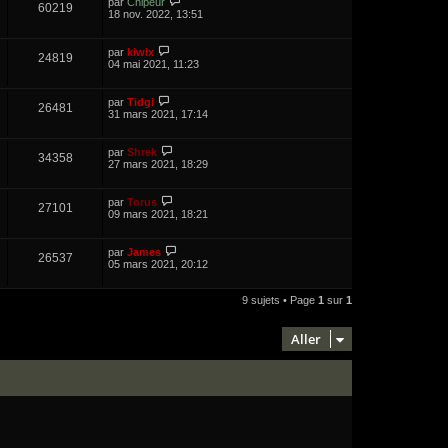
par
Chipeur
60219
18 nov. 2022, 13:51
par
kiwix
24819
04 mai 2021, 11:23
par
Tidgi
26481
31 mars 2021, 17:14
par
Shrek
34358
27 mars 2021, 18:29
par
Torus
27101
09 mars 2021, 18:21
par
James
26537
05 mars 2021, 20:12
9 sujets • Page
1
sur
1
Aller