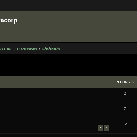
tacorp
NATURE
Discussions
Généralités
cher
cherche avancée
RÉPONSES
2
7
12
1
2