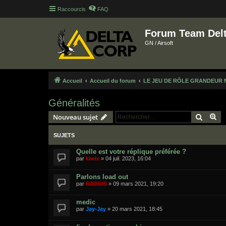
Raccourcis
FAQ
Forum Team Del
GN / Airsoft
Accueil
Accueil du forum
LE JEU DE RÔLE GRANDEUR 
Généralités
Recher
Re
Nouveau sujet
SUJETS
Quelle est votre réplique préférée ?
par
kiwix
»
04 juil. 2023, 16:04
Parlons load out
par
RADIUS
»
09 mars 2021, 19:20
medic
par
Jay-Jay
»
20 mars 2021, 18:45