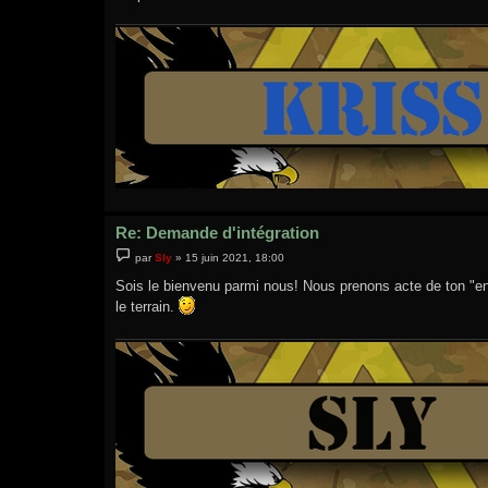
Re: Demande d'intégration
M
par
Sly
»
15 juin 2021, 18:00
e
s
Sois le bienvenu parmi nous! Nous prenons acte de ton "eng
s
le terrain.
a
g
e