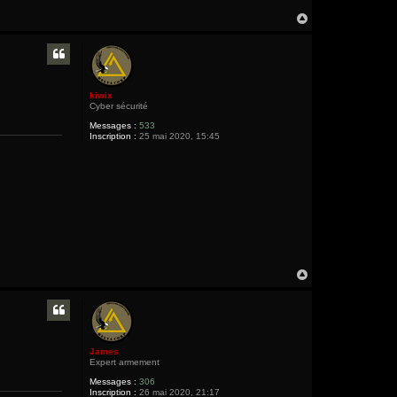
H
a
u
t
kiwix
Cyber sécurité
Messages :
533
Inscription :
25 mai 2020, 15:45
H
a
u
t
James
Expert armement
Messages :
306
Inscription :
26 mai 2020, 21:17