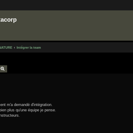
tacorp
NATURE
Intégrer la team
echercher
Recherche avancée
ment m'a demandé d'intégration.
 bien plus qu'une équipe je pense.
instructeurs.