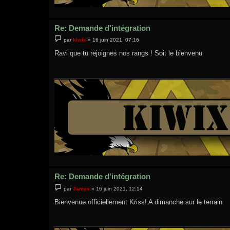
Re: Demande d'intégration
M
par
kiwix
»
16 juin 2021, 07:16
e
s
Ravi que tu rejoignes nos rangs ! Soit le bienvenu
s
a
g
e
Re: Demande d'intégration
M
par
James
»
16 juin 2021, 12:14
e
s
Bienvenue officiellement Kriss! A dimanche sur le terrain
s
a
g
e