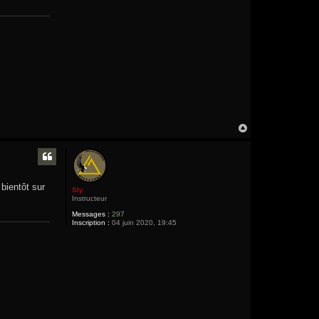
H
a
u
t
bientôt sur
Sly
Instructeur
Messages :
297
Inscription :
04 juin 2020, 19:45