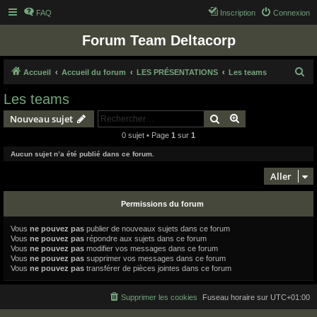
FAQ
Inscription
Connexion
Forum Team Deltacorp
R
Accueil
Accueil du forum
LES PRÉSENTATIONS
Les teams
e
Les teams
c
Rechercher
Recherche avanc
Nouveau sujet
h
0 sujet • Page
1
sur
1
e
Aucun sujet n’a été publié dans ce forum.
r
c
Aller
h
Permissions du forum
e
r
Vous
ne pouvez pas
publier de nouveaux sujets dans ce forum
Vous
ne pouvez pas
répondre aux sujets dans ce forum
Vous
ne pouvez pas
modifier vos messages dans ce forum
Vous
ne pouvez pas
supprimer vos messages dans ce forum
Vous
ne pouvez pas
transférer de pièces jointes dans ce forum
Supprimer les cookies
Fuseau horaire sur
UTC+01:00