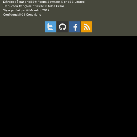
Développé par
phpBB
® Forum Software © phpBB Limited
Traduction française officielle
©
Miles Cellar
Style
proflat
par ©
Mazeltof
2017
Confidentialité
|
Conditions