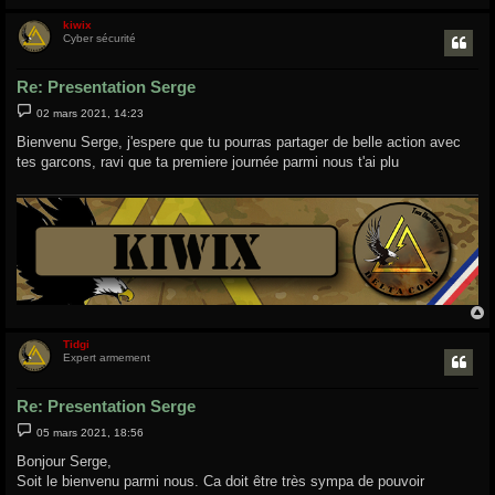
kiwix
t
Cyber sécurité
Re: Presentation Serge
M
02 mars 2021, 14:23
e
s
Bienvenu Serge, j'espere que tu pourras partager de belle action avec
s
tes garcons, ravi que ta premiere journée parmi nous t'ai plu
a
g
e
Tidgi
t
Expert armement
Re: Presentation Serge
M
05 mars 2021, 18:56
e
s
Bonjour Serge,
s
Soit le bienvenu parmi nous. Ca doit être très sympa de pouvoir
a
g