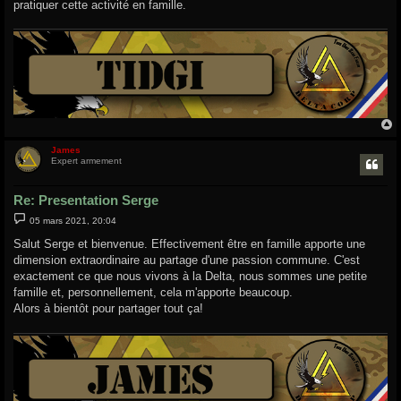
pratiquer cette activité en famille.
e
James
t
Expert armement
Re: Presentation Serge
M
05 mars 2021, 20:04
e
s
Salut Serge et bienvenue. Effectivement être en famille apporte une
s
dimension extraordinaire au partage d'une passion commune. C'est
a
g
exactement ce que nous vivons à la Delta, nous sommes une petite
e
famille et, personnellement, cela m'apporte beaucoup.
Alors à bientôt pour partager tout ça!