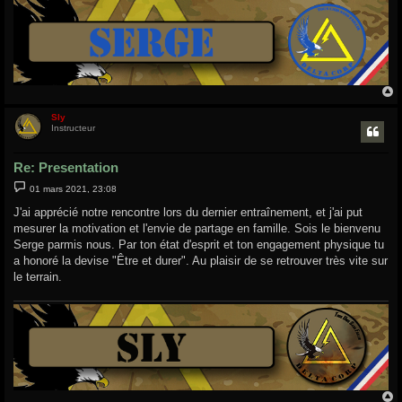
Sly
t
Instructeur
Re: Presentation
M
01 mars 2021, 23:08
e
s
J'ai apprécié notre rencontre lors du dernier entraînement, et j'ai put
s
mesurer la motivation et l'envie de partage en famille. Sois le bienvenu
a
g
Serge parmis nous. Par ton état d'esprit et ton engagement physique tu
e
a honoré la devise "Être et durer". Au plaisir de se retrouver très vite sur
le terrain.