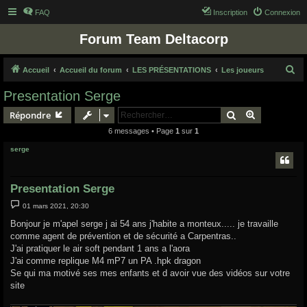
FAQ
Inscription
Connexion
Forum Team Deltacorp
R
Accueil
Accueil du forum
LES PRÉSENTATIONS
Les joueurs
e
Presentation Serge
c
Rechercher
Recherche 
Répondre
h
6 messages • Page
1
sur
1
e
serge
r
c
h
Presentation Serge
e
M
01 mars 2021, 20:30
e
r
s
Bonjour je m'apel serge j ai 54 ans j'habite a monteux..... je travaille
s
comme agent de prévention et de sécurité a Carpentras..
a
g
J'ai pratiquer le air soft pendant 1 ans a l'aora
e
J'ai comme replique M4 mP7 un PA .hpk dragon
Se qui ma motivé ses mes enfants et d avoir vue des vidéos sur votre
site