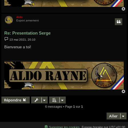
Aldo
t
Expert armement
Re: Presentation Serge
M
13 mai 2021, 20:10
e
s
Bienvenue a toi!
s
a
g
e
Répondre
t
6 messages • Page
1
sur
1
Aller
Supprimer les cookies
Fuseau horaire sur
UTC+01:00